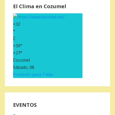
El Clima en Cozumel
+
32
°
C
+
30°
+
27°
Cozumel
Sábado, 08
Previsión para 7 días
EVENTOS