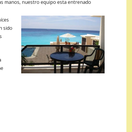
nas manos, nuestro equipo esta entrenado
aíces
n sido
s
a
ne