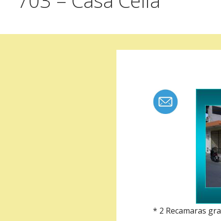
703 – Casa Celia
* 2 Recamaras gr