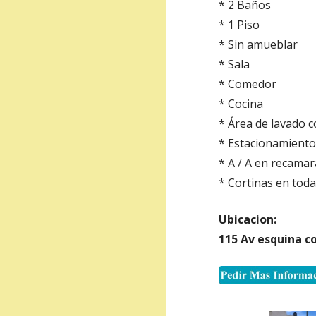
* 2 Baños
* 1 Piso
* Sin amueblar
* Sala
* Comedor
* Cocina
* Área de lavado c
* Estacionamiento
* A / A en recamar
* Cortinas en toda
Ubicacion:
115 Av esquina c